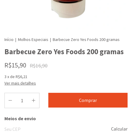
Início
|
Molhos Especiais
|
Barbecue Zero Yes Foods 200 gramas
Barbecue Zero Yes Foods 200 gramas
R$15,90
R$16,90
3
x de
R$6,21
Ver mais detalhes
Entregas para o CEP:
Meios de envio
Calcular