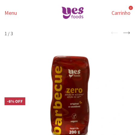
0
Menu
Carrinho
1
/
3
-
6
%
OFF