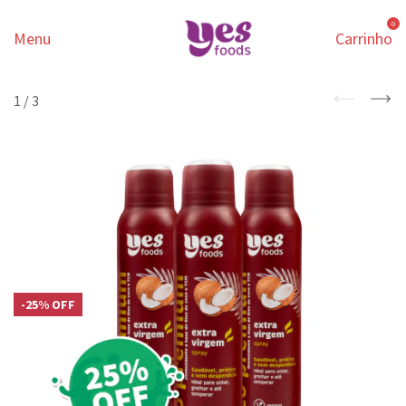
0
Menu
Carrinho
1
/
3
-
25
%
OFF