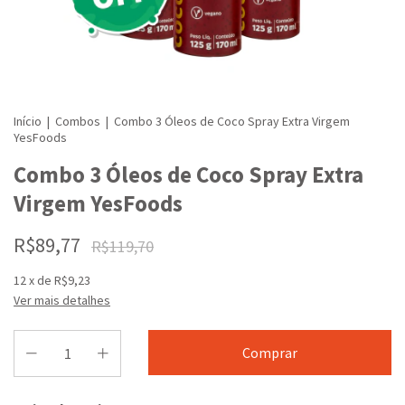
Início
|
Combos
|
Combo 3 Óleos de Coco Spray Extra Virgem
YesFoods
Combo 3 Óleos de Coco Spray Extra
Virgem YesFoods
R$89,77
R$119,70
12
x de
R$9,23
Ver mais detalhes
Entregas para o CEP: