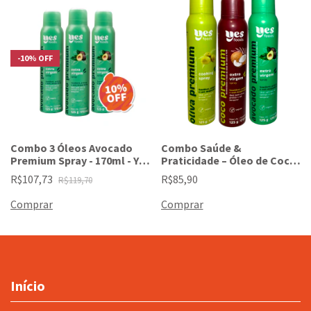
-
10
%
OFF
Combo 3 Óleos Avocado
Combo Saúde &
Premium Spray - 170ml - Yes
Praticidade – Óleo de Coco
Foods
com TCM + Azeite de Oliva
R$107,73
R$85,90
R$119,70
com TCM + Óleo de
Avocado Extravirgem
Início